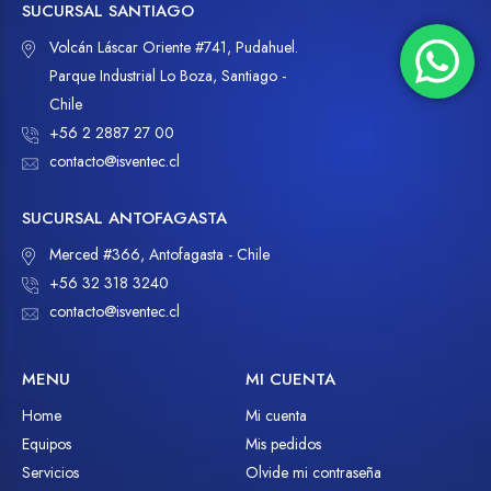
SUCURSAL SANTIAGO
Volcán Láscar Oriente #741, Pudahuel.
Parque Industrial Lo Boza, Santiago -
Chile
+56 2 2887 27 00
contacto@isventec.cl
SUCURSAL ANTOFAGASTA
Merced #366, Antofagasta - Chile
+56 32 318 3240
contacto@isventec.cl
MENU
MI CUENTA
Home
Mi cuenta
Equipos
Mis pedidos
Servicios
Olvide mi contraseña