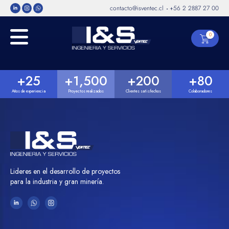
contacto@isventec.cl
+56 2 2887 27 00
-
0
+
25
+
1,500
+
200
+
80
Años de experiencia
Proyectos realizados
Clientes satisfechos
Colaboradores
Lideres en el desarrollo de proyectos
para la industria y gran minería.