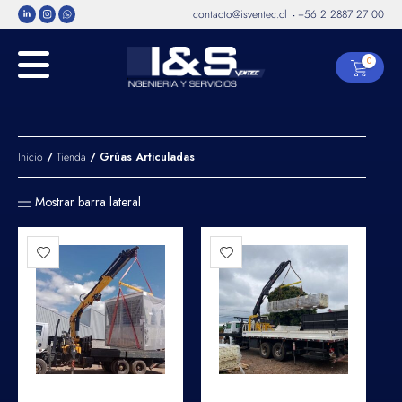
contacto@isventec.cl
+56 2 2887 27 00
-
0
Inicio
/
Tienda
/ Grúas Articuladas
Mostrar barra lateral