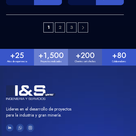
1
2
3
+
25
+
1,500
+
200
+
80
Años de experiencia
Proyectos realizados
Clientes satisfechos
Colaboradores
Lideres en el desarrollo de proyectos
para la industria y gran minería.