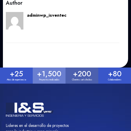
Author
adminwp_isventec
+
25
+
1,500
+
200
+
80
Años de experiencia
Proyectos realizados
Clientes satisfechos
Colaboradores
Lideres en el desarrollo de proyectos