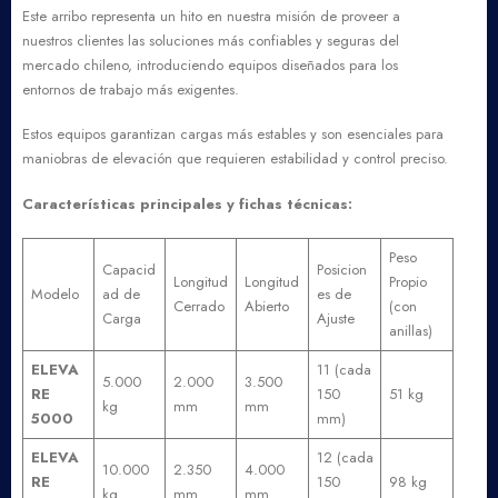
Este arribo representa un hito en nuestra misión de proveer a
nuestros clientes las soluciones más confiables y seguras del
mercado chileno, introduciendo equipos diseñados para los
entornos de trabajo más exigentes.
Estos equipos garantizan cargas más estables y son esenciales para
maniobras de elevación que requieren estabilidad y control preciso.
Características principales y fichas técnicas:
Peso
Capacid
Posicion
Longitud
Longitud
Propio
Modelo
ad de
es de
Cerrado
Abierto
(con
Carga
Ajuste
anillas)
ELEVA
11 (cada
5.000
2.000
3.500
RE
150
51 kg
kg
mm
mm
5000
mm)
ELEVA
12 (cada
10.000
2.350
4.000
RE
150
98 kg
kg
mm
mm