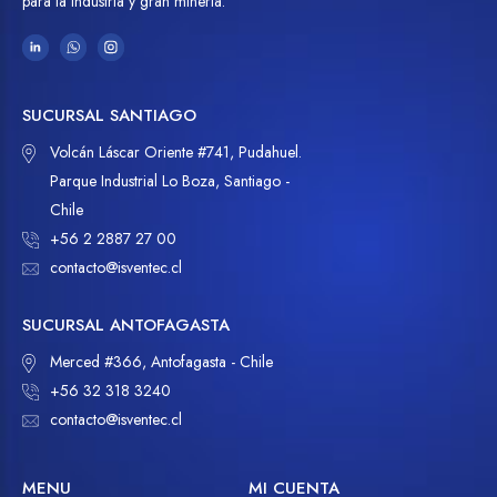
para la industria y gran minería.
SUCURSAL SANTIAGO
Volcán Láscar Oriente #741, Pudahuel.
Parque Industrial Lo Boza, Santiago -
Chile
+56 2 2887 27 00
contacto@isventec.cl
SUCURSAL ANTOFAGASTA
Merced #366, Antofagasta - Chile
+56 32 318 3240
contacto@isventec.cl
MENU
MI CUENTA