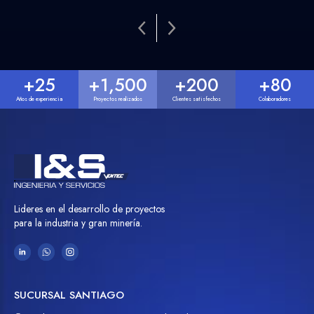
+
25
+
1,500
+
200
+
80
Años de experiencia
Proyectos realizados
Clientes satisfechos
Colaboradores
Lideres en el desarrollo de proyectos
para la industria y gran minería.
SUCURSAL SANTIAGO