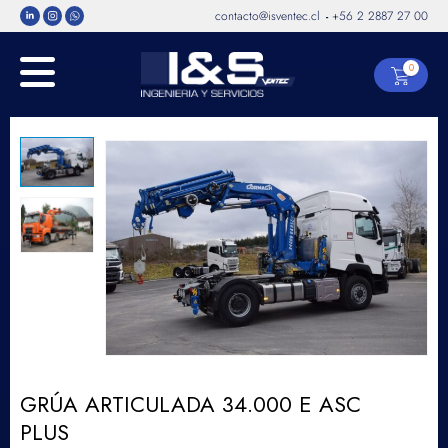
contacto@isventec.cl
+56 2 2887 27 00
-
0
GRÚA ARTICULADA 34.000 E ASC
PLUS