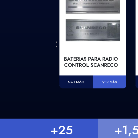
STILLO EN FIBRA
BATERIAS PARA RADIO
IDRIO PARA 2
CONTROL SCANRECO
SONAS
COTIZAR
VER MÁS
IZAR
VER MÁS
+
25
+
1,