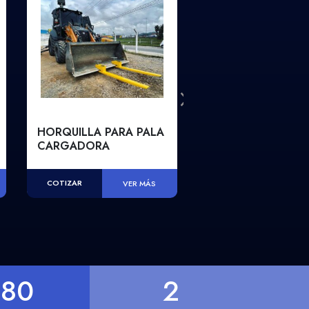
HORQUILLA PARA PALA
CARGADOR DE
CARGADORA
BATERIAS PARA R
CONTROL SCANR
COTIZAR
VER MÁS
COTIZAR
VER
+
80
2