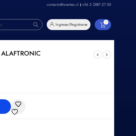
contacto@isventec.cl
+56 2 2887 27 00
|
0
 ALAFTRONIC