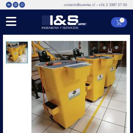
contacto@isventec.cl
+56 2 2887 27 00
-
0