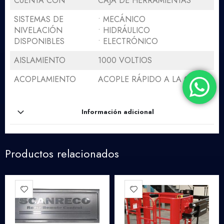
CUENTA CON
CAJA DE HERRAMIENTAS
SISTEMAS DE
• MECÁNICO
NIVELACIÓN
• HIDRÁULICO
DISPONIBLES
• ELECTRÓNICO
AISLAMIENTO
1000 VOLTIOS
ACOPLAMIENTO
ACOPLE RÁPIDO A LA GRÚA
Información adicional
Productos relacionados