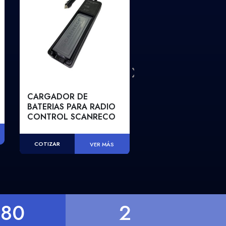
CARGADOR DE
HORQUILLA PORT
BATERIAS PARA RADIO
PALLETS
CONTROL SCANRECO
COTIZAR
VER
COTIZAR
VER MÁS
+
80
2