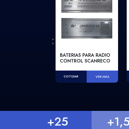
STILLO EN FIBRA
BATERIAS PARA RADIO
IDRIO PARA 2
CONTROL SCANRECO
SONAS
COTIZAR
VER MÁS
IZAR
VER MÁS
+
25
+
1,