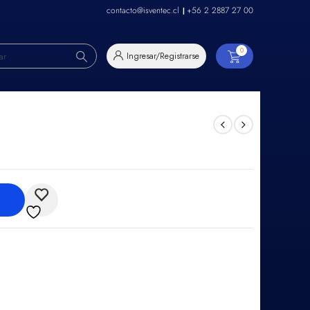
contacto@isventec.cl
+56 2 2887 27 00
|
0